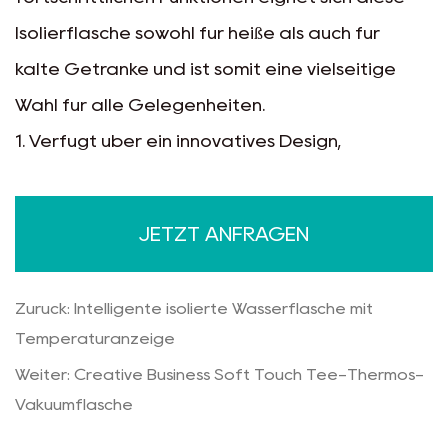
Isolierflasche sowohl für heiße als auch für
kalte Getränke und ist somit eine vielseitige
Wahl für alle Gelegenheiten.
1. Verfügt über ein innovatives Design,
geeignet für Werbeartikel
2. Mit Hochvakuumbehandlung
JETZT ANFRAGEN
3. Verfügt über eine solide
Oberflächenbehandlung und stabile
Zurück: Intelligente isolierte Wasserflasche mit
Funktionalität, äußerst kostengünstig
Temperaturanzeige
4. Verfügt über 304S/S für Innenwände und
Weiter: Creative Business Soft Touch Tee-Thermos-
lebensmittelechten Neukunststoff, Silikon und
Vakuumflasche
Lackierung