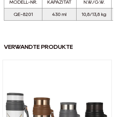
MODELL-NR.
KAPAZITÄT
N.W./G.W.
QE-8201
430 ml
10,8/13,8 kg
VERWANDTE PRODUKTE