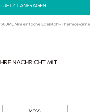
JETZT ANFRAGEN
ine solide Oberflächenbehandlung und
tät, äußerst kostengünstig
/300ML Mini einfache Edelstahl-Thermoskanne
04S/S für Innenwände und
 Neukunststoff, Silikon und Lackierung
 IHRE NACHRICHT MIT
MESS.