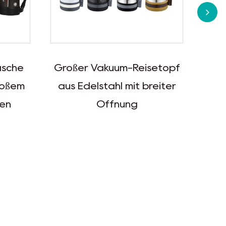
setopf
Edelstahl-Druckknopf-
reiter
Vakuum-Isolierflasche