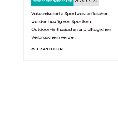
Branchennachrichten
2026-04-10
hen
Auslaufsichere Sport-Vakuum-
Wasserflaschen sind für die
ichen
Aufrechterhaltung der
Flüssigkeitszufuhr bei täglichen
Aktivitäte...
MEHR ANZEIGEN