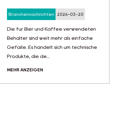
immer größerer
Beliebtheit?
Branchennachrichten
2026-03-06
Wasserflaschen mit großem
Fassungsvermögen sind in
Einzelhandelsgeschäften, Online-
Marktplätzen, Fitnessstudios, Büros un...
MEHR ANZEIGEN