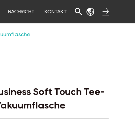
NACHRICHT
KONTAKT
kuumflasche
usiness Soft Touch Tee-
akuumflasche