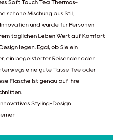
ness Soft Touch Tea Thermos-
ine schöne Mischung aus Stil,
 Innovation und wurde für Personen
 ihrem täglichen Leben Wert auf Komfort
esign legen. Egal, ob Sie ein
r, ein begeisterter Reisender oder
unterwegs eine gute Tasse Tee oder
ese Flasche ist genau auf Ihre
hnitten.
 innovatives Styling-Design
Riemen
utschfester Silikonmatte als Option
mbehandlung