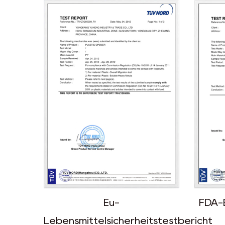
FDA-Bericht von TÜV Nord
Migra
itstestbericht
El