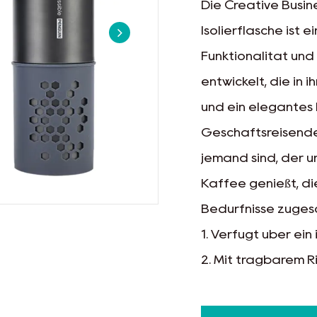
Die Creative Busi
Isolierflasche ist e
Funktionalität und
entwickelt, die in
und ein elegantes D
Geschäftsreisende
jemand sind, der 
Kaffee genießt, di
Bedürfnisse zugesc
1. Verfügt über ein
2. Mit tragbarem 
3. Mit Filter und r
4. Mit Hochvakuu