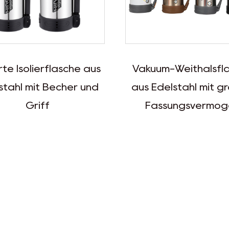
uum-Weithalsflasche
Großer Vakuum-Rei
 Edelstahl mit großem
aus Edelstahl mit b
assungsvermögen
Öffnung