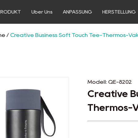
PRODUKT
Über Uns
ANPASSUNG
HERSTELLUNG
he
/
Creative Business Soft Touch Tee-Thermos-Va
Modell: QE-8202
Creative B
Thermos-V