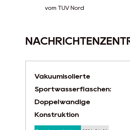
NACHRICHTENZENT
Auslaufsichere Sport-
Vakuumwasserflaschen:
Anwendungen und
Komponenten