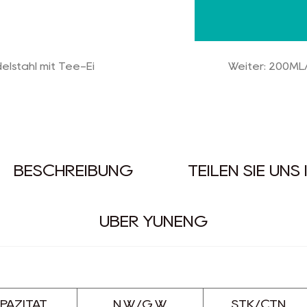
5. Verfügt über e
stabile Funktionali
elstahl mit Tee-Ei
Weiter: 200ML
6. Verfügt über 3
lebensmittelechten
BESCHREIBUNG
TEILEN SIE UNS
ÜBER YUNENG
PAZITÄT
N.W./G.W.
STK/CTN