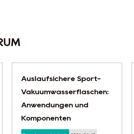
RUM
Von Glas zu Edelstahl:
Welche Materialien
werden heute in Bier-
und Kaffeeflaschen
verwendet?