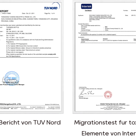
tionstest für toxische
Rohs-Bericht von
emente von Intertek