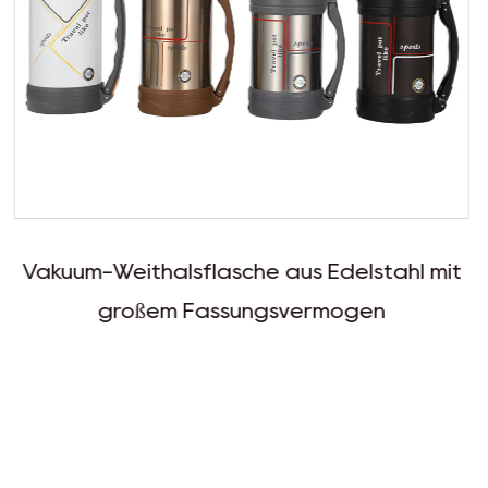
aus Edelstahl mit
Großer Vakuum-Reisetopf
svermögen
breiter Öf