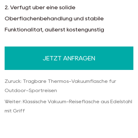
2. Verfügt über eine solide
Oberflächenbehandlung und stabile
Funktionalität, äußerst kostengünstig
3. Verfügt über 304S/S für Innenwände und
lebensmittelechten neuen Kunststoff, Silikon
JETZT ANFRAGEN
und Lackierung
4. Verfügt über einen ergonomischen,
Zurück: Tragbare Thermos-Vakuumflasche für
flexiblen Griff
Outdoor-Sportreisen
Weiter: Klassische Vakuum-Reiseflasche aus Edelstahl
mit Griff