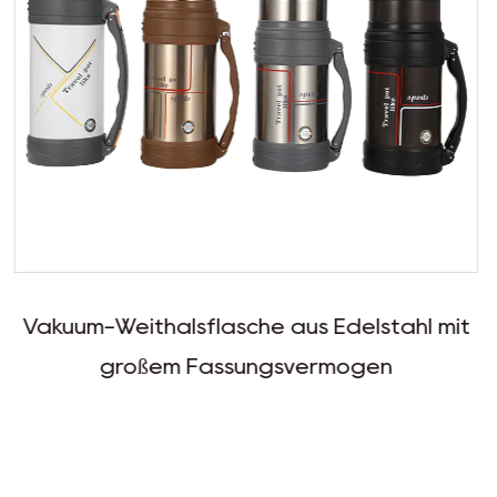
s Edelstahl mit
Großer Vakuum-Reisetopf au
ermögen
breiter Öffnu