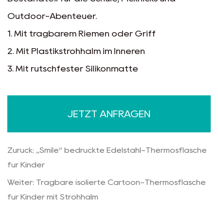
Outdoor-Abenteuer.
1. Mit tragbarem Riemen oder Griff
2. Mit Plastikstrohhalm im Inneren
3. Mit rutschfester Silikonmatte
4. Mit Hochvakuumbehandlung
5. Verfügt über eine solide
JETZT ANFRAGEN
Oberflächenbehandlung und stabile
Funktionalität, äußerst kostengünstig
Zurück: „Smile“ bedruckte Edelstahl-Thermosflasche
6. Verfügt über 304S/S für Innenwände und
für Kinder
lebensmittelechten Neukunststoff, Silikon und
Weiter: Tragbare isolierte Cartoon-Thermosflasche
Lackierung
für Kinder mit Strohhalm