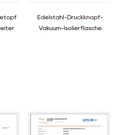
etopf
Edelstahl-Druckknopf-
eiter
Vakuum-Isolierflasche
E