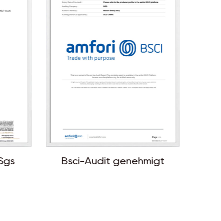
Sgs
Bsci-Audit genehmigt
Di