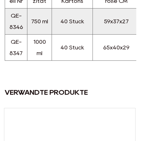
ell Nr
zität
Kartons
röße CM
QE-
750 ml
40 Stück
59x37x27
8346
QE-
1000
40 Stück
65x40x29
8347
ml
VERWANDTE PRODUKTE