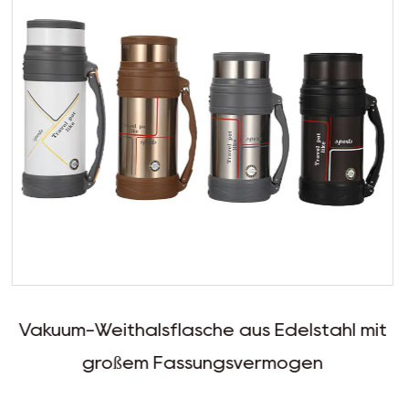
aus Edelstahl mit
Großer Vakuum-Reisetopf
svermögen
breiter Öf