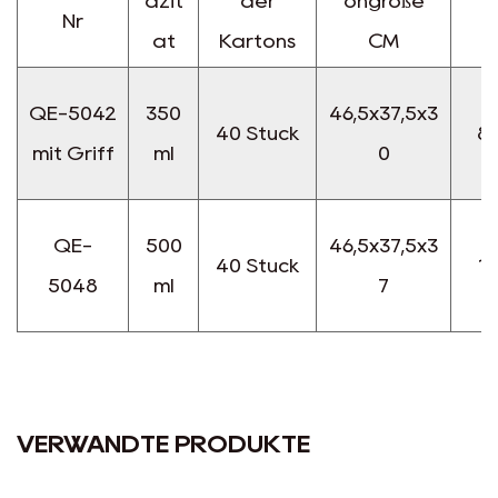
azit
der
ongröße
w
Nr
ät
Kartons
CM
QE-5042
350
46,5x37,5x3
40 Stück
8,
mit Griff
ml
0
QE-
500
46,5x37,5x3
40 Stück
12
5048
ml
7
VERWANDTE PRODUKTE