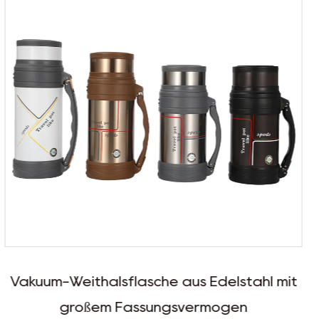
s Edelstahl mit
Großer Vakuum-Reisetopf au
ermögen
breiter Öffnu