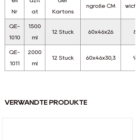
ell
azit
der
ngröße CM
wich
Nr
ät
Kartons
QE-
1500
12 Stück
60x46x26
8/
1010
ml
QE-
2000
12 Stück
60x46x30,3
9/
1011
ml
VERWANDTE PRODUKTE